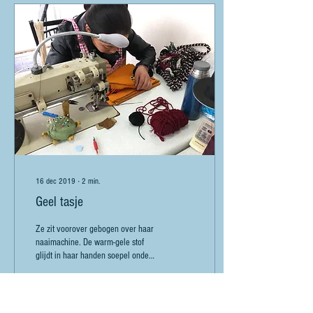
16 dec 2019
∙
2
min.
Geel tasje
Ze zit voorover gebogen over haar
naaimachine. De warm-gele stof
glijdt in haar handen soepel onder
de naaimachine door. Ik kan haar...