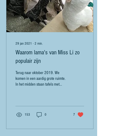
29 jan 2021
∙
2
min.
Waarom lama's van Miss Li zo
populair zijn
Terug naar oktober 2019. We
komen in een aardig grote ruimte.
In het midden staan tafels met
lappen stof, lama’s die duidelijk
nog niet...
153
0
7