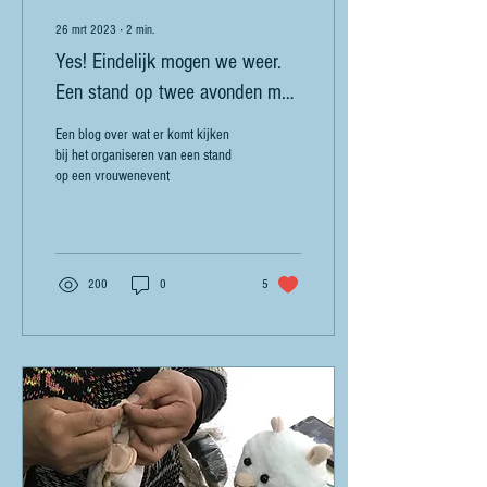
26 mrt 2023
∙
2
min.
Yes! Eindelijk mogen we weer.
Een stand op twee avonden met
2000+ vrouwen. Werk aan de
Een blog over wat er komt kijken
LBS-winkel.
bij het organiseren van een stand
op een vrouwenevent
200
0
5