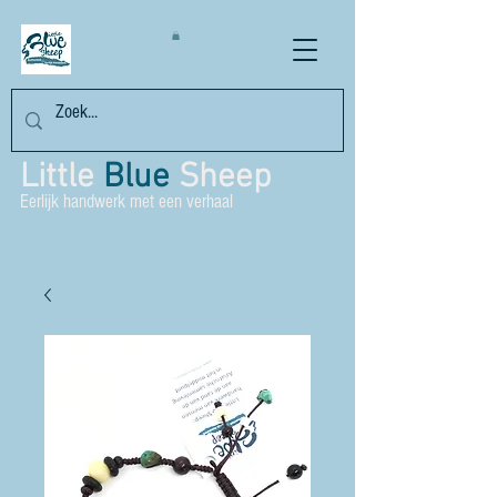
Little
Blue
Sheep
Eerlijk handwerk met een verhaal