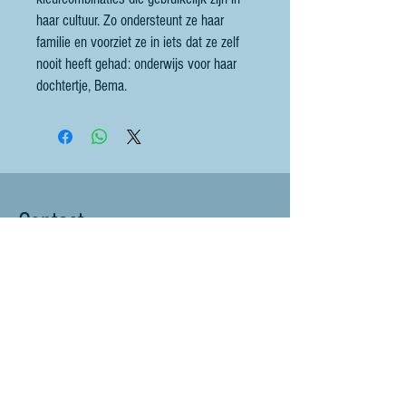
haar cultuur. Zo ondersteunt ze haar
familie en voorziet ze in iets dat ze zelf
nooit heeft gehad: onderwijs voor haar
dochtertje, Bema.
Contact
littlebluesheep@outlook.com