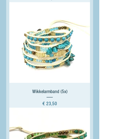
Wikkelarmband (5x)
Prijs
€ 23,50