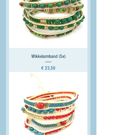
Wikkelarmband (5x)
Prijs
€ 23,50