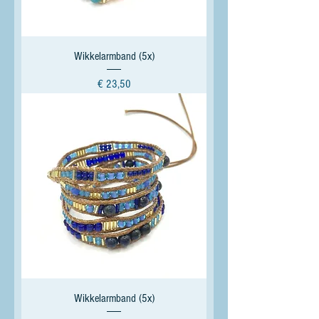
Wikkelarmband (5x)
Prijs
€ 23,50
Wikkelarmband (5x)