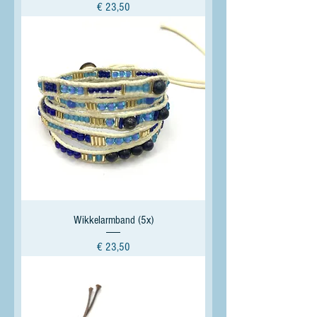
Prijs
€ 23,50
Wikkelarmband (5x)
Prijs
€ 23,50