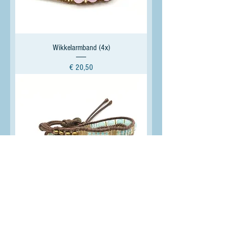
Wikkelarmband (4x)
Prijs
€ 20,50
Wikkelarmband (4x)