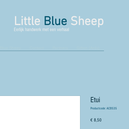
Little
Blue
Sheep
Eerlijk handwerk met een verhaal
 Blue Sheep
Contact
Partners
Giften (Anbi)
Etui
Productcode: ACB535
Prijs
€ 8,50