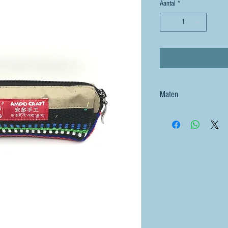
Aantal
*
Maten
20 bij 9 cm