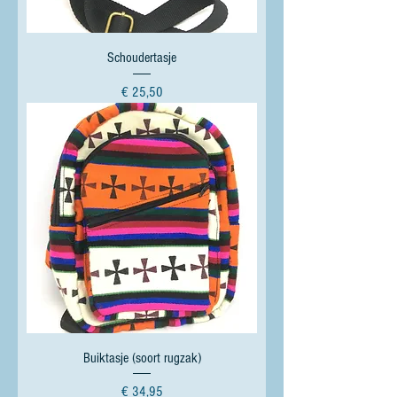
Schoudertasje
Prijs
€ 25,50
Buiktasje (soort rugzak)
Prijs
€ 34,95