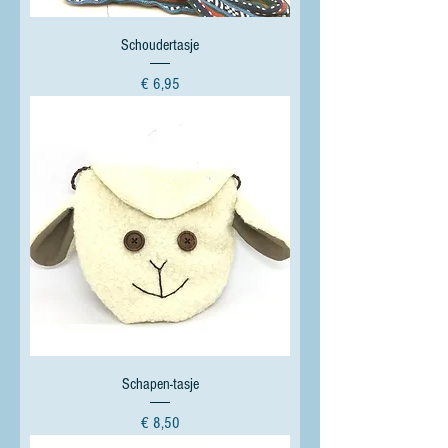
Schoudertasje
Prijs
€ 6,95
Schapen-tasje
Prijs
€ 8,50