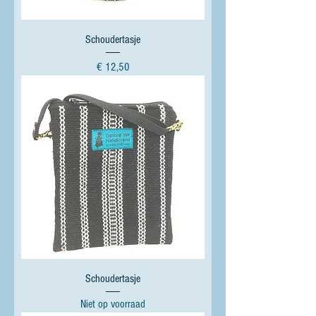
Schoudertasje
Prijs
€ 12,50
Schoudertasje
Niet op voorraad