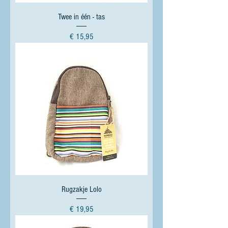
Twee in één - tas
Prijs
€ 15,95
Rugzakje Lolo
Prijs
€ 19,95