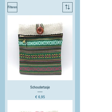
Filteren
Schoudertasje
Prijs
€ 6,95