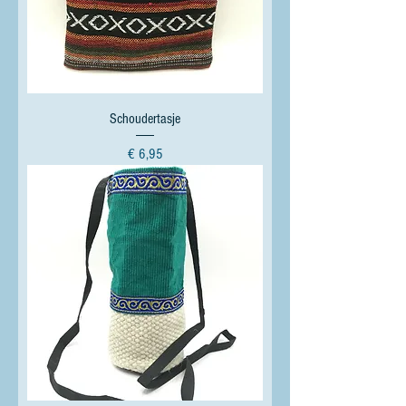
Schoudertasje
Prijs
€ 6,95