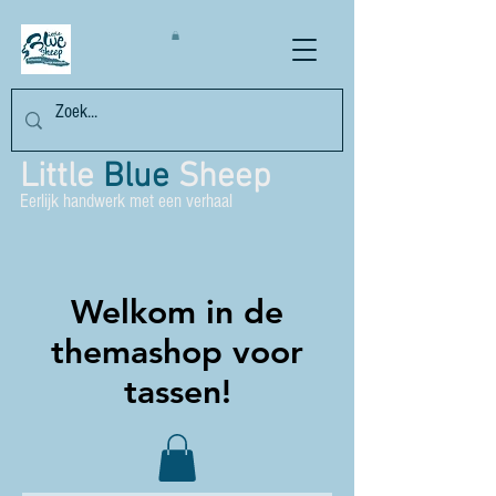
Little
Blue
Sheep
Eerlijk handwerk met een verhaal
Welkom in de
themashop voor
tassen!