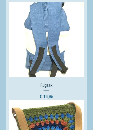
Rugzak
Prijs
€ 16,95