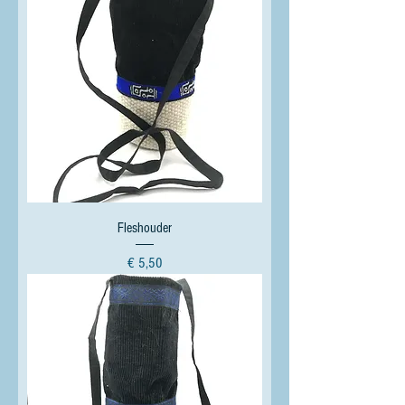
Fleshouder
Prijs
€ 5,50