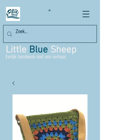
Little
Blue
Sheep
Eerlijk handwerk met een verhaal