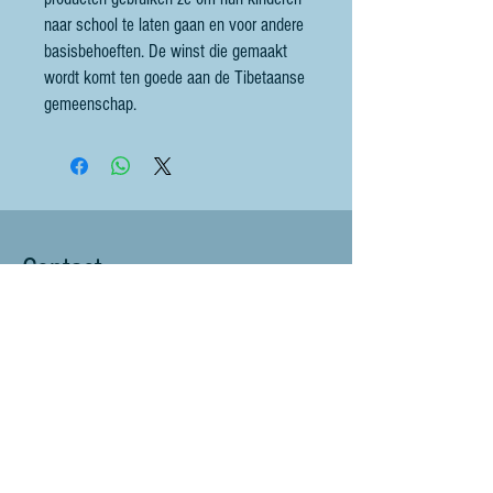
naar school te laten gaan en voor andere
basisbehoeften. De winst die gemaakt
wordt komt ten goede aan de Tibetaanse
gemeenschap.
Contact
littlebluesheep@outlook.com