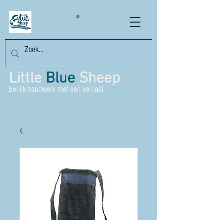
Little
Blue
Sheep
Eerlijk handwerk met een verhaal