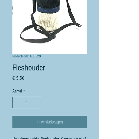
Productcode: ACB523
Fleshouder
Prijs
€ 5,50
Aantal
*
In winkelwagen