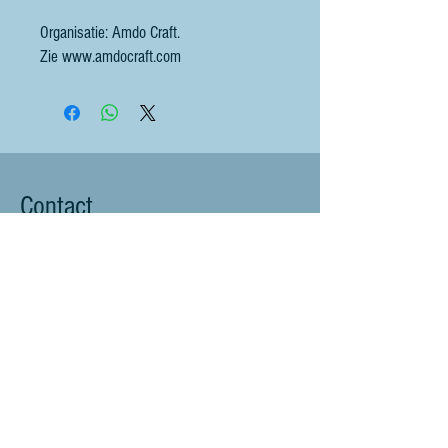
Organisatie: Amdo Craft.
Zie www.amdocraft.com
Contact
littlebluesheep@outlook.com