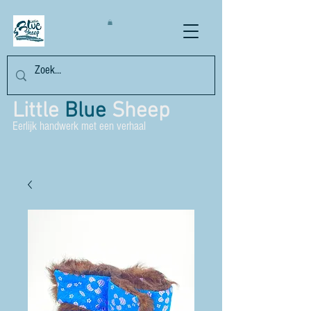
Little
Blue
Sheep
Eerlijk handwerk met een verhaal