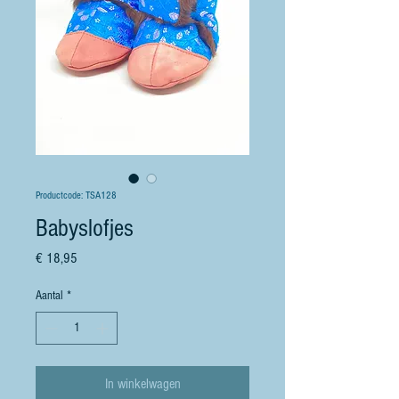
Productcode: TSA128
Babyslofjes
Prijs
€ 18,95
Aantal
*
In winkelwagen