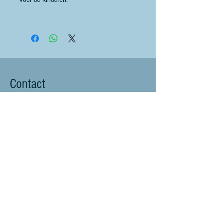
Contact
littlebluesheep@outlook.com