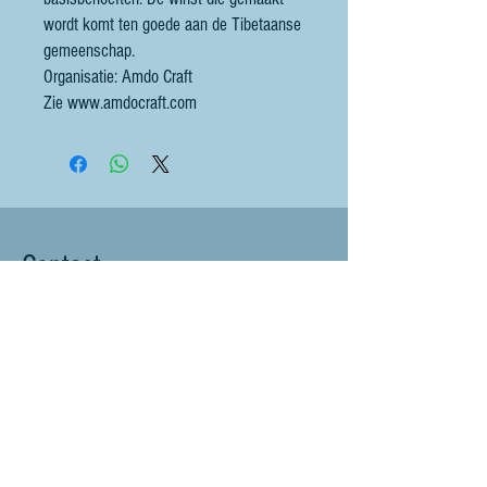
wordt komt ten goede aan de Tibetaanse
gemeenschap.
Organisatie: Amdo Craft
Zie www.amdocraft.com
Contact
littlebluesheep@outlook.com