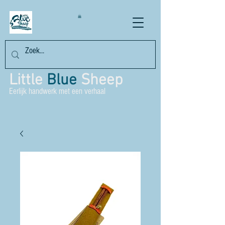
Little
Blue
Sheep
Eerlijk handwerk met een verhaal