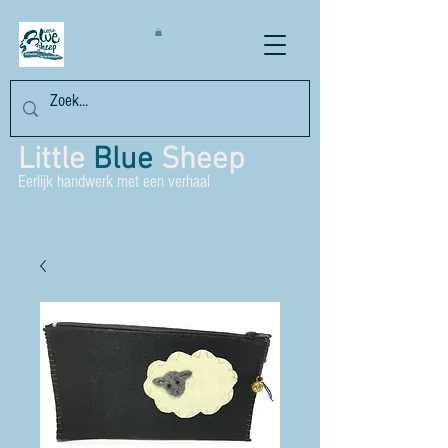
Little
Blue
Sheep
Eerlijk handwerk met een verhaal