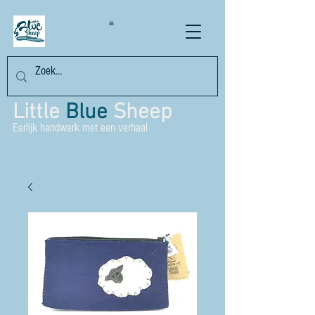
Little
Blue
Sheep
Eerlijk handwerk met een verhaal