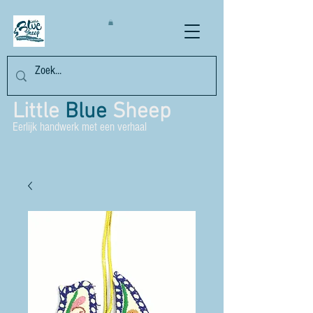
Little
Blue
Sheep
Eerlijk handwerk met een verhaal