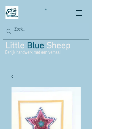
Little
Blue
Sheep
Eerlijk handwerk met een verhaal