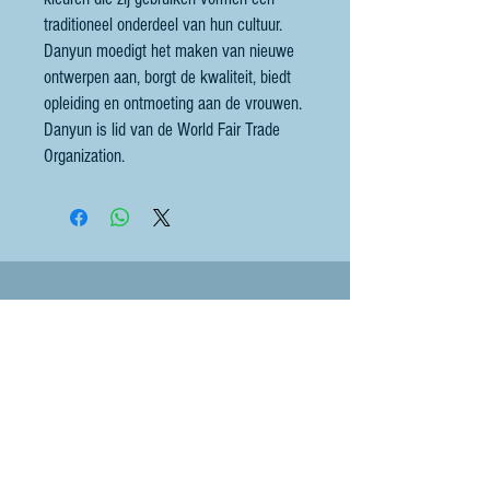
traditioneel onderdeel van hun cultuur.
Danyun moedigt het maken van nieuwe
ontwerpen aan, borgt de kwaliteit, biedt
opleiding en ontmoeting aan de vrouwen.
Danyun is lid van de World Fair Trade
Organization.
Contact
littlebluesheep@outlook.com