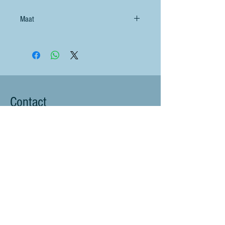
Maat
Hoog 30 cm. Breed 40 cm. Diep 12 cm.
Contact
littlebluesheep@outlook.com