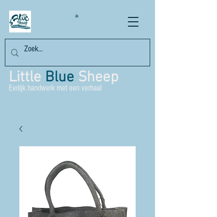
Little
Blue
Sheep
Eerlijk handwerk met een verhaal