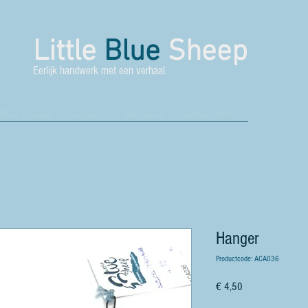
Little
Blue
Sheep
Eerlijk handwerk met een verhaal
 Blue Sheep
Contact
Partners
Giften (Anbi)
Hanger
Productcode: ACA036
Prijs
€ 4,50