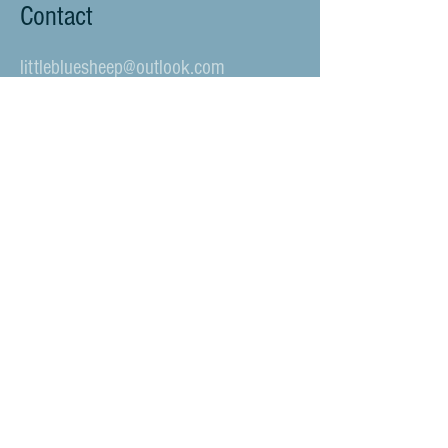
Contact
littlebluesheep@outlook.com
Verstuur