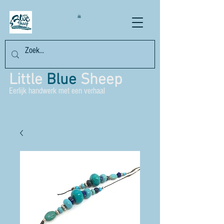
Little
Blue
Sheep
Eerlijk handwerk met een verhaal