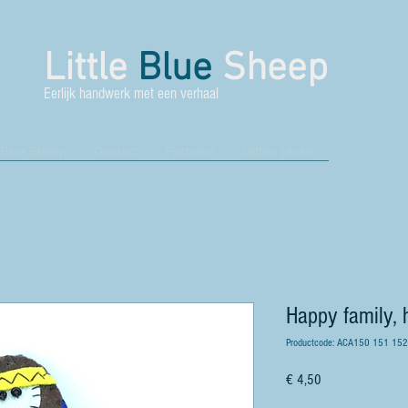
Little
Blue
Sheep
Eerlijk handwerk met een verhaal
 Blue Sheep
Contact
Partners
Giften (Anbi)
Happy family, 
Productcode: ACA150 151 152
Prijs
€ 4,50