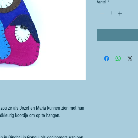
Aantal
*
 zou ze als Jozef en Maria kunnen zien met hun
udkleurig koordje om op te hangen.
n in Qinghai in Gansu, als deelnemers van een