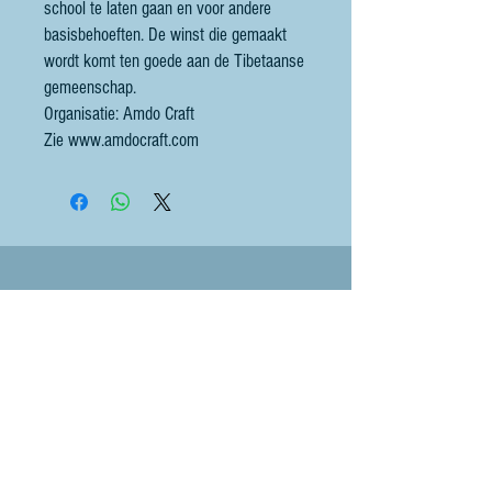
school te laten gaan en voor andere
basisbehoeften. De winst die gemaakt
wordt komt ten goede aan de Tibetaanse
gemeenschap.
Organisatie: Amdo Craft
Zie www.amdocraft.com
Contact
littlebluesheep@outlook.com