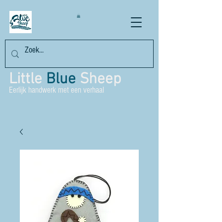
Little
Blue
Sheep
Eerlijk handwerk met een verhaal