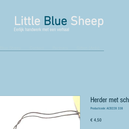
Little
Blue
Sheep
Eerlijk handwerk met een verhaal
 Blue Sheep
Contact
Partners
Giften (Anbi)
Herder met sch
Productcode: ACB228 338
Prijs
€ 4,50