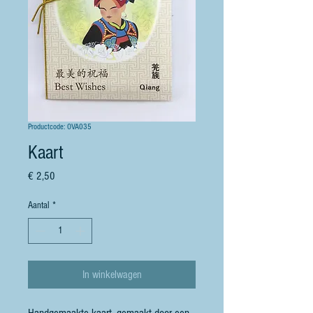
Productcode: OVA035
Kaart
Prijs
€ 2,50
Aantal
*
In winkelwagen