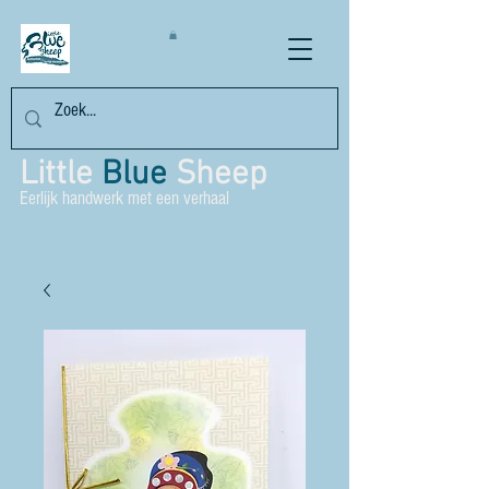
Little
Blue
Sheep
Eerlijk handwerk met een verhaal