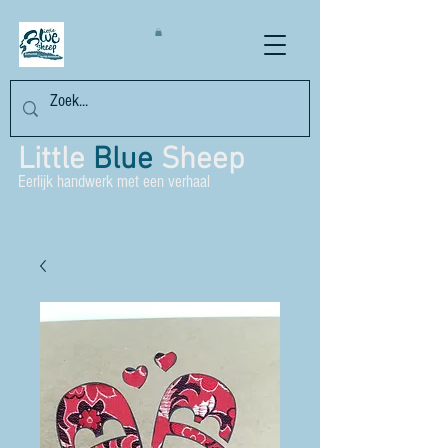
Little
Blue
Sheep
Eerlijk handwerk met een verhaal