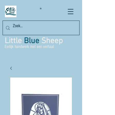
Little
Blue
Sheep
Eerlijk handwerk met een verhaal