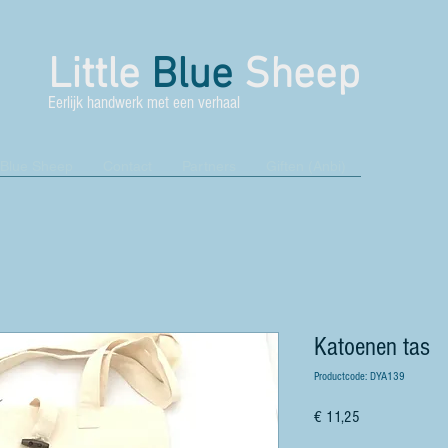
Little
Blue
Sheep
Eerlijk handwerk met een verhaal
 Blue Sheep
Contact
Partners
Giften (Anbi)
Katoenen tas
Productcode: DYA139
Prijs
€ 11,25