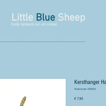
Little
Blue
Sheep
Eerlijk handwerk met een verhaal
 Blue Sheep
Contact
Partners
Giften (Anbi)
Kersthanger Ha
Productcode: DYA930
Prijs
€ 7,95