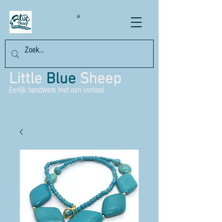
Little
Blue
Sheep
Eerlijk handwerk met een verhaal