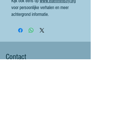
Kijk ook eens op
www.edenministry.org
voor persoonlijke verhalen en meer
achtergrond informatie.
Contact
littlebluesheep@outlook.com