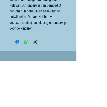
Relevant Art onderwijst en bemoedigt
hen om hun borduur- en naaikunst te
ontwikkelen. Dit voorziet hen van
voedsel, medicijnen, kleding en onderwijs
voor de kinderen.
Contact
littlebluesheep@outlook.com