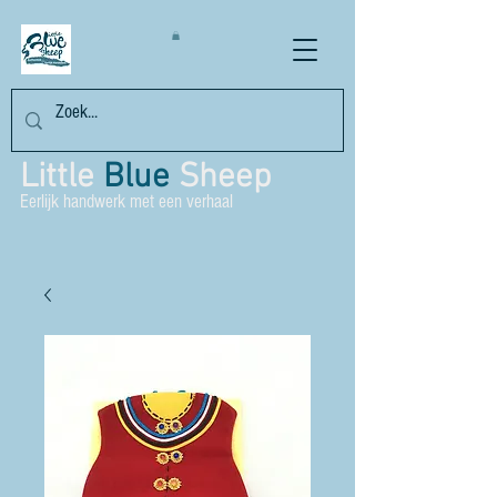
Little
Blue
Sheep
Eerlijk handwerk met een verhaal