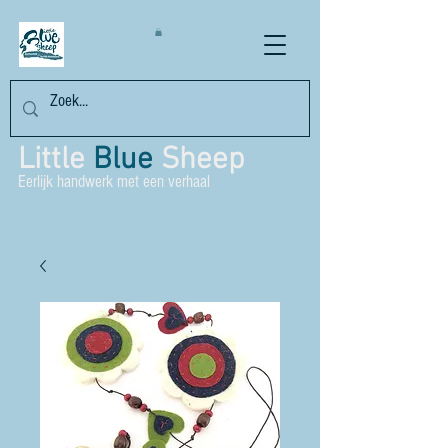
Little
Blue
Sheep
Eerlijk handwerk met een verhaal