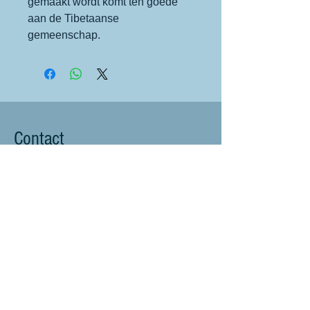
gemaakt wordt komt ten goede
aan de Tibetaanse
gemeenschap.
Contact
littlebluesheep@outlook.com