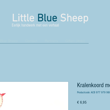
Little
Blue
Sheep
Eerlijk handwerk met een verhaal
 Blue Sheep
Contact
Partners
Giften (Anbi)
Kralenkoord me
Productcode: ACB 977 979 98
Prijs
€ 6,95