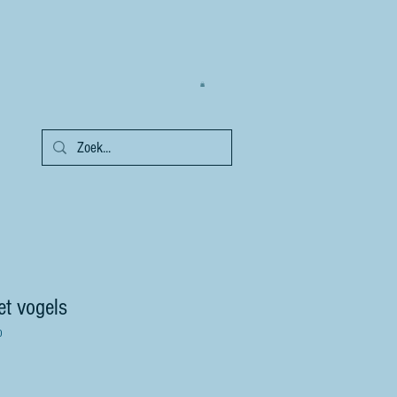
t vogels
0