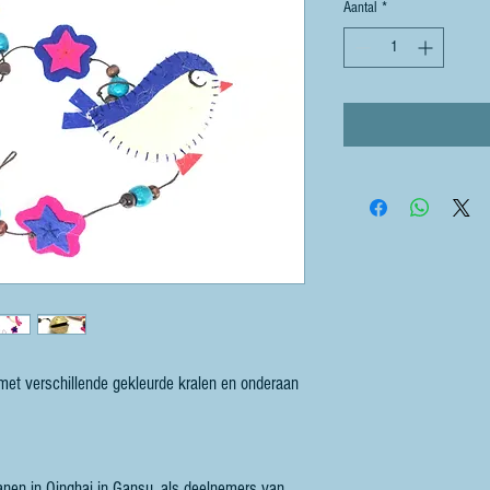
Aantal
*
 met verschillende gekleurde kralen en onderaan
anen in Qinghai in Gansu, als deelnemers van