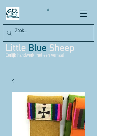
Little
Blue
Sheep
Eerlijk handwerk met een verhaal