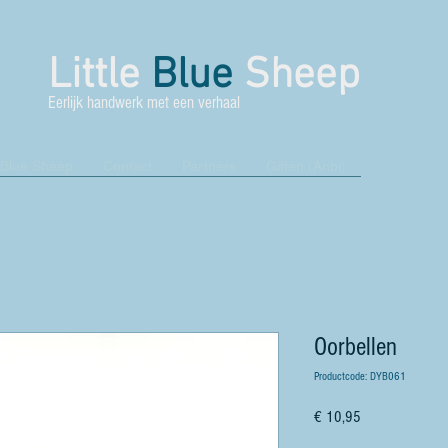
Little
Blue
Sheep
Eerlijk handwerk met een verhaal
 Blue Sheep
Contact
Partners
Giften (Anbi)
Oorbellen
Productcode: DYB061
Prijs
€ 10,95