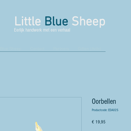
Little
Blue
Sheep
Eerlijk handwerk met een verhaal
 Blue Sheep
Contact
Partners
Giften (Anbi)
Oorbellen
Productcode: EDA025
Prijs
€ 19,95