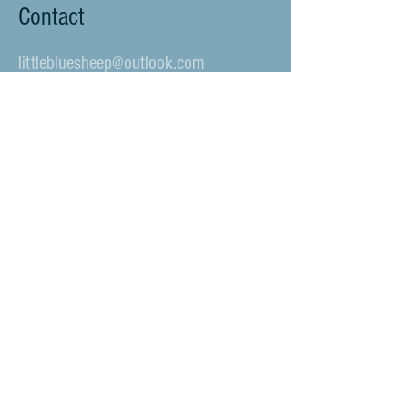
Contact
littlebluesheep@outlook.com
Verstuur