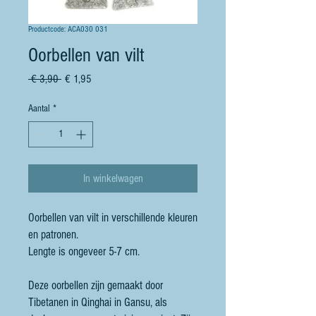
Productcode: ACA030 031
Oorbellen van vilt
Normale
Verkoopprijs
 € 3,90 
€ 1,95
prijs
Aantal
*
In winkelwagen
Oorbellen van vilt in verschillende kleuren
en patronen.
Lengte is ongeveer 5-7 cm.
Deze oorbellen zijn gemaakt door
Tibetanen in Qinghai in Gansu, als