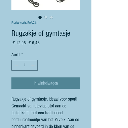
Productcode: RAA031
Rugzakje of gymtasje
Normale
Verkoopprijs
 € 12,95 
€ 6,48
prijs
Aantal
*
In winkelwagen
Rugzakje of gymtasje, ideaal voor sport!
Gemaakt van stevige stof aan de
buitenkant, met een traditioneel
borduurpatroontje van het Yi-volk. Aan de
binnenkant gevoerd in de kleur van de