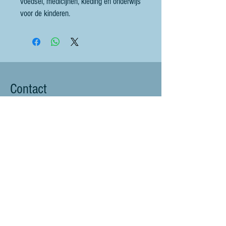
voedsel, medicijnen, kleding en onderwijs
voor de kinderen.
Contact
littlebluesheep@outlook.com