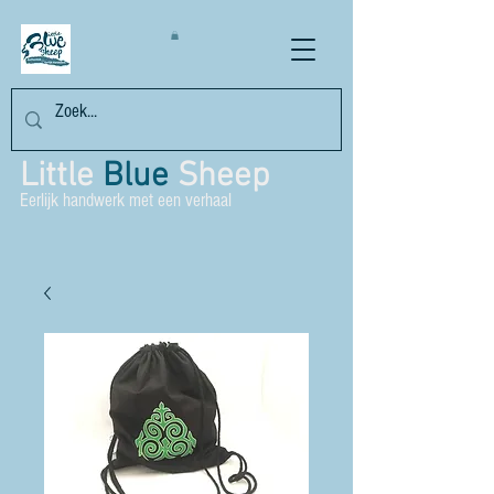
Little
Blue
Sheep
Eerlijk handwerk met een verhaal