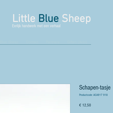
Little
Blue
Sheep
Eerlijk handwerk met een verhaal
 Blue Sheep
Contact
Partners
Giften (Anbi)
Schapen-tasje
Productcode: ACA917 918
Prijs
€ 12,50