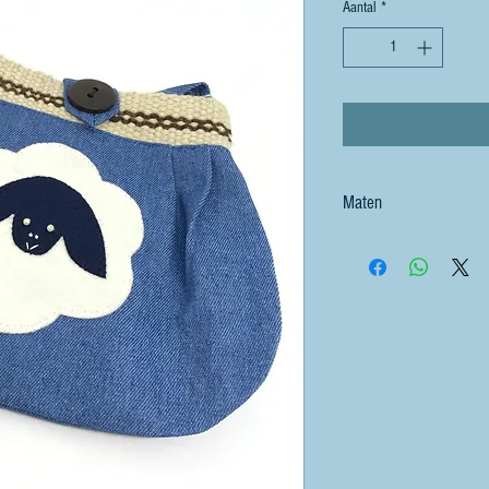
Aantal
*
Maten
22 cm hoog,
19 cm breed bij de openin
27 cm breed aan de onderk