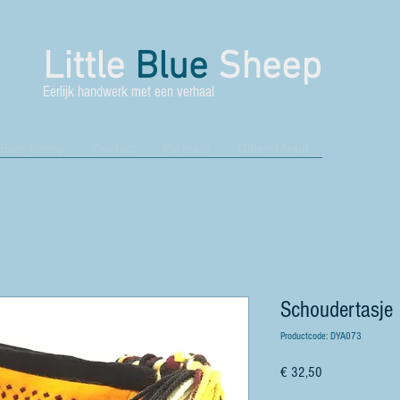
Little
Blue
Sheep
Eerlijk handwerk met een verhaal
 Blue Sheep
Contact
Partners
Giften (Anbi)
Schoudertasje
Productcode: DYA073
Prijs
€ 32,50