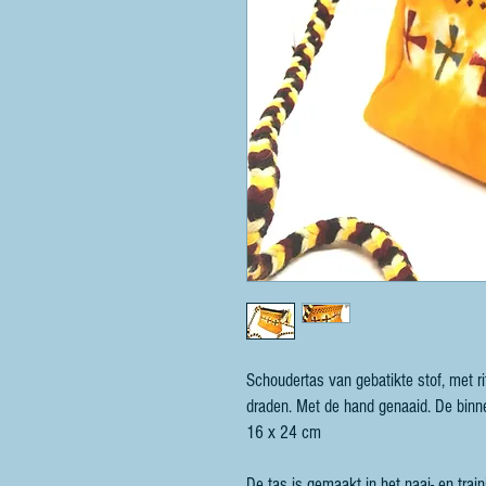
Schoudertas van gebatikte stof, met r
draden. Met de hand genaaid. De binn
16 x 24 cm
De tas is gemaakt in het naai- en trai