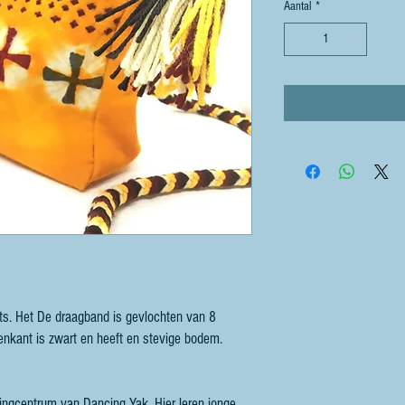
Aantal
*
its. Het De draagband is gevlochten van 8
enkant is zwart en heeft en stevige bodem.
ningcentrum van Dancing Yak. Hier leren jonge