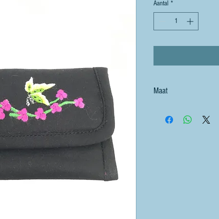
Aantal
*
Maat