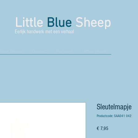
Little
Blue
Sheep
Eerlijk handwerk met een verhaal
 Blue Sheep
Contact
Partners
Giften (Anbi)
Sleutelmapje
Productcode: SAA041 042
Prijs
€ 7,95