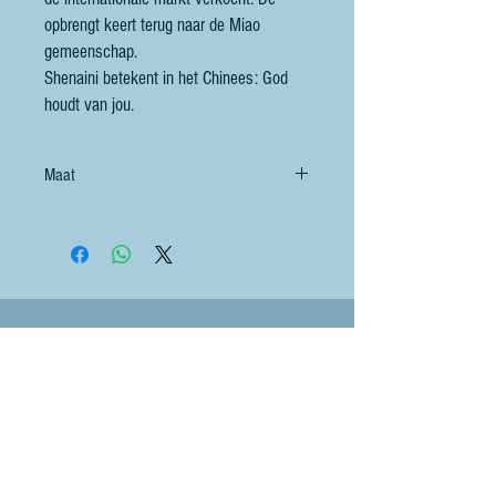
opbrengt keert terug naar de Miao
gemeenschap.
Shenaini betekent in het Chinees: God
houdt van jou.
Maat
Contact
littlebluesheep@outlook.com