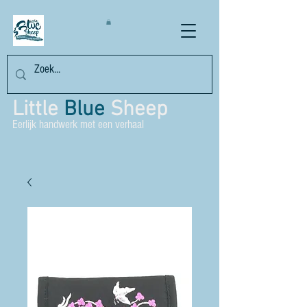
Little
Blue
Sheep
Eerlijk handwerk met een verhaal