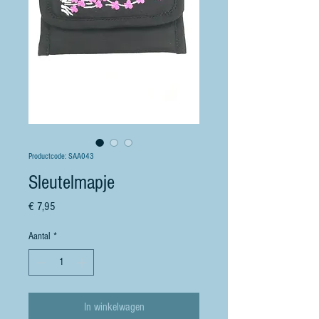
Productcode: SAA043
Sleutelmapje
Prijs
€ 7,95
Aantal
*
In winkelwagen