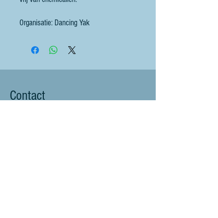
Organisatie: Dancing Yak
Contact
littlebluesheep@outlook.com