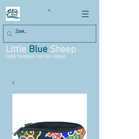
Little
Blue
Sheep
Eerlijk handwerk met een verhaal