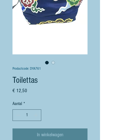
Productcode: DYA761
Toilettas
Prijs
€ 12,50
Aantal
*
In winkelwagen