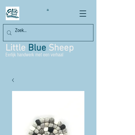
Little
Blue
Sheep
Eerlijk handwerk met een verhaal