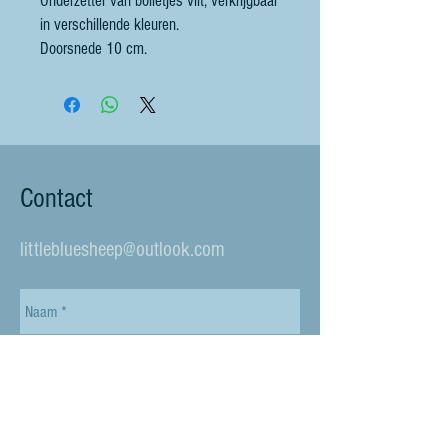
Onderzetter van bolletjes vilt, verkrijgbaar
in verschillende kleuren.
Doorsnede 10 cm.
Contact
littlebluesheep@outlook.com