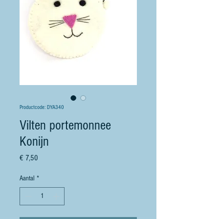
Productcode: DYA340
Vilten portemonnee
Konijn
Prijs
€ 7,50
Aantal
*