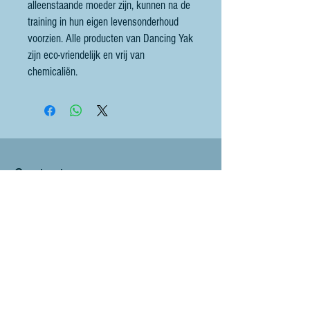
alleenstaande moeder zijn, kunnen na de
training in hun eigen levensonderhoud
voorzien. Alle producten van Dancing Yak
zijn eco-vriendelijk en vrij van
chemicaliën.
Contact
littlebluesheep@outlook.com