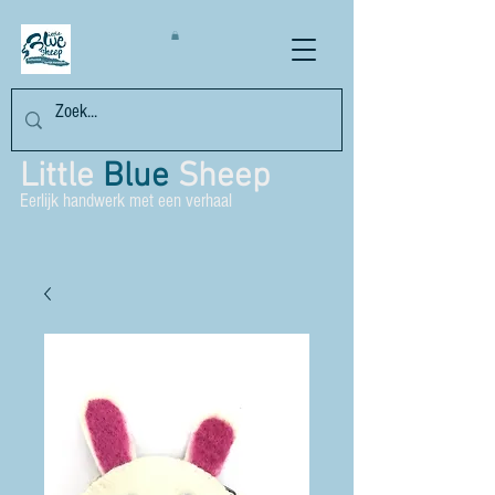
Little
Blue
Sheep
Eerlijk handwerk met een verhaal