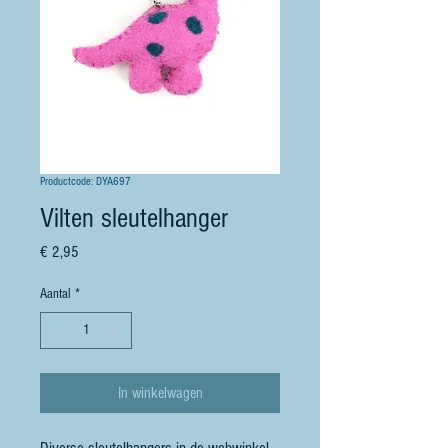
Productcode: DYA697
Vilten sleutelhanger
Prijs
€ 2,95
Aantal
*
In winkelwagen