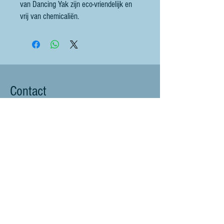
van Dancing Yak zijn eco-vriendelijk en
vrij van chemicaliën.
Contact
littlebluesheep@outlook.com