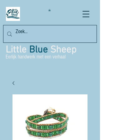
Little
Blue
Sheep
Eerlijk handwerk met een verhaal