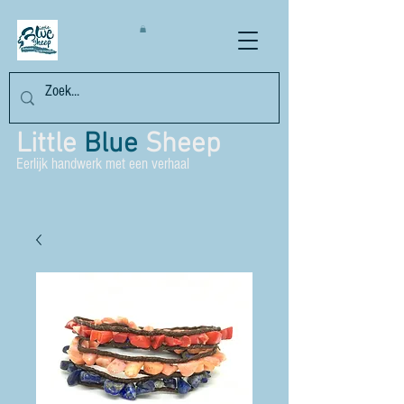
Little
Blue
Sheep
Eerlijk handwerk met een verhaal