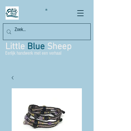
Little
Blue
Sheep
Eerlijk handwerk met een verhaal