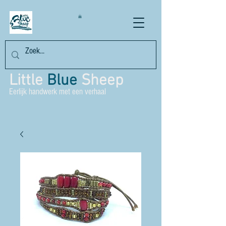
Little
Blue
Sheep
Eerlijk handwerk met een verhaal