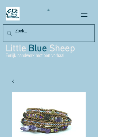
Little
Blue
Sheep
Eerlijk handwerk met een verhaal