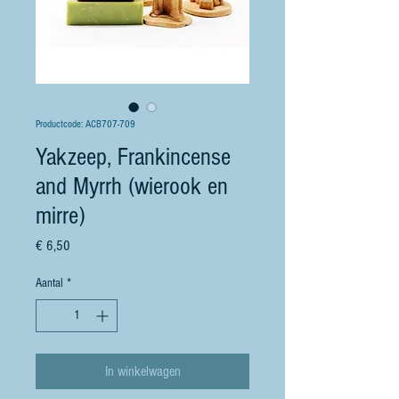
Productcode: ACB707-709
Yakzeep, Frankincense
and Myrrh (wierook en
mirre)
Prijs
€ 6,50
Aantal
*
In winkelwagen