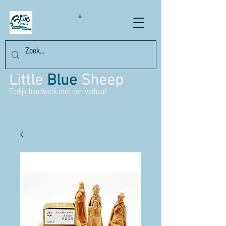
Little
Blue
Sheep
Eerlijk handwerk met een verhaal