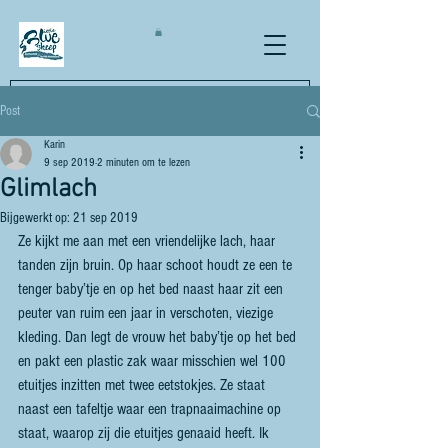
Post
Karin
Little
Blue
Sheep
9 sep 2019
2 minuten om te lezen
Eerlijk handwerk met een verhaal
Glimlach
Bijgewerkt op:
21 sep 2019
Ze kijkt me aan met een vriendelijke lach, haar 
tanden zijn bruin. Op haar schoot houdt ze een te 
tenger baby’tje en op het bed naast haar zit een 
peuter van ruim een jaar in verschoten, viezige 
kleding. Dan legt de vrouw het baby’tje op het bed 
en pakt een plastic zak waar misschien wel 100 
etuitjes inzitten met twee eetstokjes. Ze staat 
naast een tafeltje waar een trapnaaimachine op 
staat, waarop zij die etuitjes genaaid heeft. Ik 