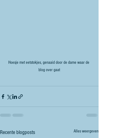
Hoesje met eetstokjes, genaaid door de dame waar de 
blog over gaat
Alles weergeven
Recente blogposts