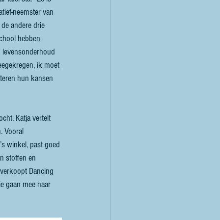
iatief-neemster van 
s de andere drie 
school hebben 
n levensonderhoud 
eegekregen, ik moet 
beteren hun kansen 
ht. Katja vertelt 
. Vooral 
’s winkel, past goed 
n stoffen en 
 verkoopt Dancing 
Die gaan mee naar 