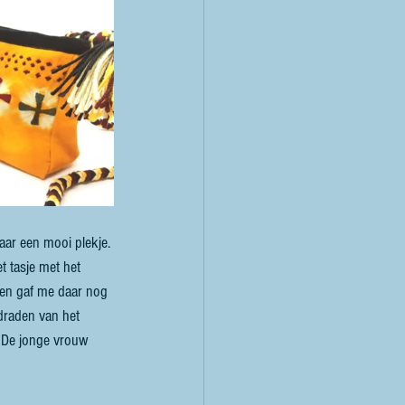
aar een mooi plekje. 
t tasje met het 
wen gaf me daar nog 
draden van het 
. De jonge vrouw 