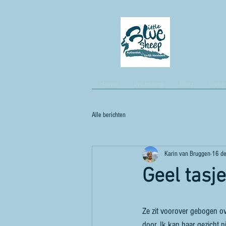
Home
Webshop
Blog
Over
Alle berichten
Karin van Bruggen
16 d
Geel tasje
Ze zit voorover gebogen ov
door. Ik kan haar gezicht ni