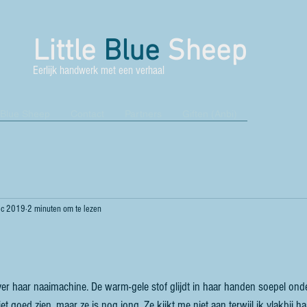
Little
Blue
Sheep
Eerlijk handwerk met een verhaal
 Blue Sheep
Contact
Partners
Giften (Anbi)
ec 2019
2 minuten om te lezen
er haar naaimachine. De warm-gele stof glijdt in haar handen soepel ond
et goed zien, maar ze is nog jong. Ze kijkt me niet aan terwijl ik vlakbij haar