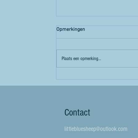
Opmerkingen
Plaats een opmerking...
Yes! Eindelijk mogen we weer.
Een stand op twee avonden
met 2000+ vrouwen. Werk aan
de LBS-winkel.
Contact
littlebluesheep@outlook.com