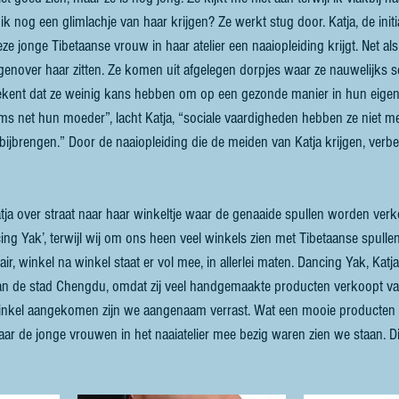
u ik nog een glimlachje van haar krijgen? Ze werkt stug door. Katja, de init
t deze jonge Tibetaanse vrouw in haar atelier een naaiopleiding krijgt. Net al
egenover haar zitten. Ze komen uit afgelegen dorpjes waar ze nauwelijks 
ekent dat ze weinig kans hebben om op een gezonde manier in hun eige
oms net hun moeder”, lacht Katja, “sociale vaardigheden hebben ze niet m
 bijbrengen.” Door de naaiopleiding die de meiden van Katja krijgen, ver
ja over straat naar haar winkeltje waar de genaaide spullen worden verkoc
ing Yak’, terwijl wij om ons heen veel winkels zien met Tibetaanse spullen
r, winkel na winkel staat er vol mee, in allerlei maten. Dancing Yak, Katja
van de stad Chengdu, omdat zij veel handgemaakte producten verkoopt va
e winkel aangekomen zijn we aangenaam verrast. Wat een mooie producten
waar de jonge vrouwen in het naaiatelier mee bezig waren zien we staan. 