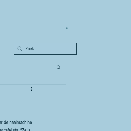
er de naaimachine 
 tafel sta. “Ze is 